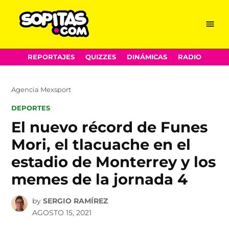
Menu
Sopitas.com
Skip
REPORTAJES
QUIZZES
DINÁMICAS
RADIO
to
content
Agencia Mexsport
POSTED
DEPORTES
IN
El nuevo récord de Funes
Mori, el tlacuache en el
estadio de Monterrey y los
memes de la jornada 4
by
SERGIO RAMÍREZ
AGOSTO 15, 2021