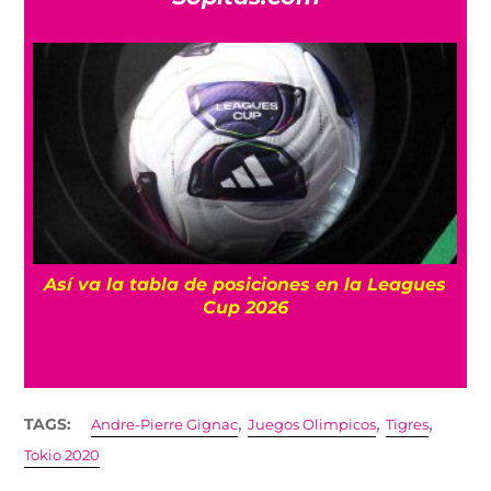
Así va la tabla de posiciones en la Leagues
Cup 2026
,
,
,
TAGS:
Andre-Pierre Gignac
Juegos Olimpicos
Tigres
Tokio 2020