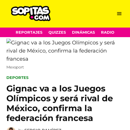
Menu
Sopitas.com
Skip
REPORTAJES
QUIZZES
DINÁMICAS
RADIO
to
content
Mexsport
POSTED
DEPORTES
IN
Gignac va a los Juegos
Olímpicos y será rival de
México, confirma la
federación francesa