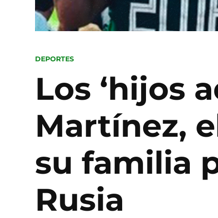
POSTED
DEPORTES
IN
Los ‘hijos 
Martínez, 
su familia 
Rusia