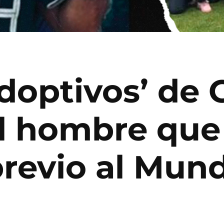
adoptivos’ de 
el hombre que
previo al Mund