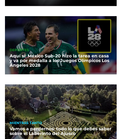
DEPORTES
Aquí sí: México Sub-20 hizo la tarea en casa
y va por medalla a los Juegos Olímpicos Los
Ángeles 2028
MIENTRAS TANTO
Vamos a perdernos: todo lo que debes saber
sobre el Laberinto del Ajusco