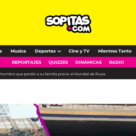
s
Musica
Deportes
Cine y TV
Mientras Tanto
Open
REPORTAJES
QUIZZES
DINÁMICAS
RADIO
dropdown
menu
el hombre que perdió a su familia previo al Mundial de Rusia