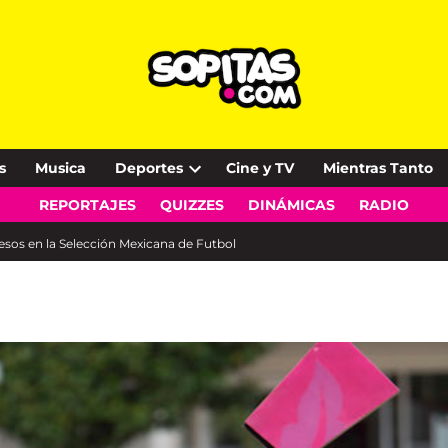
s
Musica
Deportes
Cine y TV
Mientras Tanto
Open
REPORTAJES
QUIZZES
DINÁMICAS
RADIO
dropdown
menu
pesos en la Selección Mexicana de Futbol