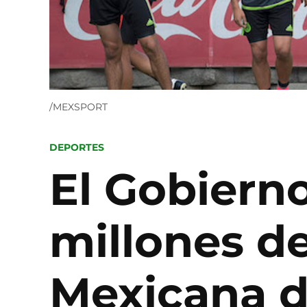
/MEXSPORT
POSTED
DEPORTES
IN
El Gobierno
millones de
Mexicana d