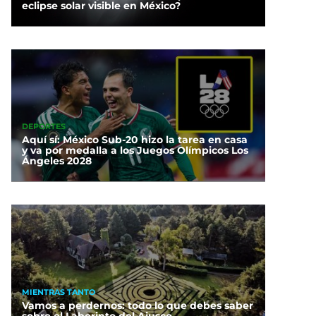
eclipse solar visible en México?
DEPORTES
Aquí sí: México Sub-20 hizo la tarea en casa
y va por medalla a los Juegos Olímpicos Los
Ángeles 2028
MIENTRAS TANTO
Vamos a perdernos: todo lo que debes saber
sobre el Laberinto del Ajusco