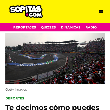
Menu
Sopitas.com
Skip
REPORTAJES
QUIZZES
DINÁMICAS
RADIO
to
content
Getty Images
POSTED
DEPORTES
IN
Te decimos cómo puedes