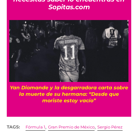
Sopitas.com
a
Yan Diomande y la desgarradora carta sobre
s
la muerte de su hermana: “Desde que
moriste estoy vacío”
,
,
TAGS:
Fórmula 1
Gran Premio de México
Sergio Pérez