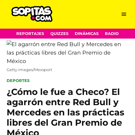
Menu
Sopitas.com
Skip
REPORTAJES
QUIZZES
DINÁMICAS
RADIO
to
content
Getty images/Mexsport
POSTED
DEPORTES
IN
¿Cómo le fue a Checo? El
agarrón entre Red Bull y
Mercedes en las prácticas
libres del Gran Premio de
México