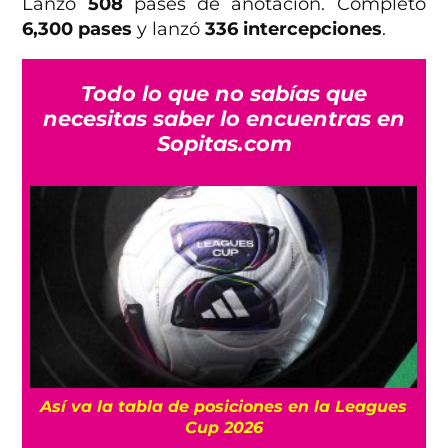
Lanzó
508
pases de anotación. Completó
6,300 pases
y lanzó
336 intercepciones
.
Todo lo que no sabías que
necesitas saber lo encuentras en
Sopitas.com
Así va la tabla de posiciones en la Leagues
Cup 2026