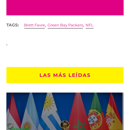
,
,
TAGS:
Brett Favre
Green Bay Packers
NFL
LAS MÁS LEÍDAS
DEPORTES