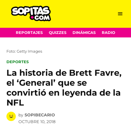
Menu
Sopitas.com
Skip
REPORTAJES
QUIZZES
DINÁMICAS
RADIO
to
content
Foto: Getty Images
POSTED
DEPORTES
IN
La historia de Brett Favre,
el ‘General’ que se
convirtió en leyenda de la
NFL
by
SOPIBECARIO
OCTUBRE 10, 2018