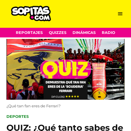
Menu
Sopitas.com
Skip
REPORTAJES
QUIZZES
DINÁMICAS
RADIO
to
content
¿Qué tan fan eres de Ferrari?
POSTED
DEPORTES
IN
QUIZ: ¿Qué tanto sabes de