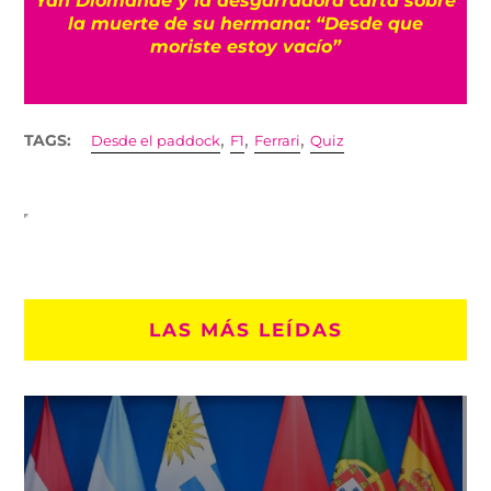
s
la muerte de su hermana: “Desde que
moriste estoy vacío”
,
,
,
TAGS:
Desde el paddock
F1
Ferrari
Quiz
LAS MÁS LEÍDAS