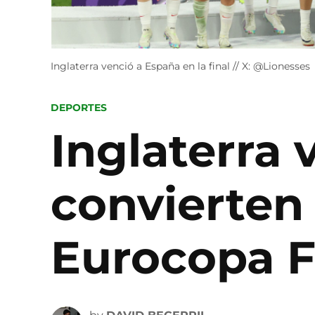
Inglaterra venció a España en la final // X: @Lionesses
POSTED
DEPORTES
IN
Inglaterra 
convierten
Eurocopa 