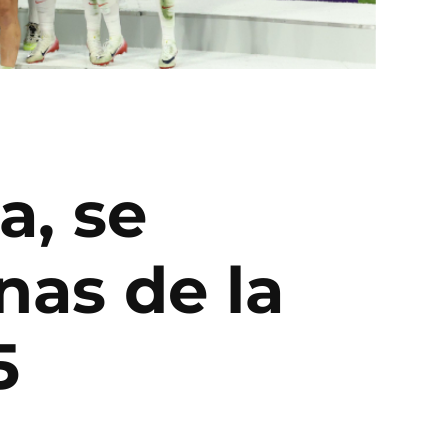
a, se
as de la
5