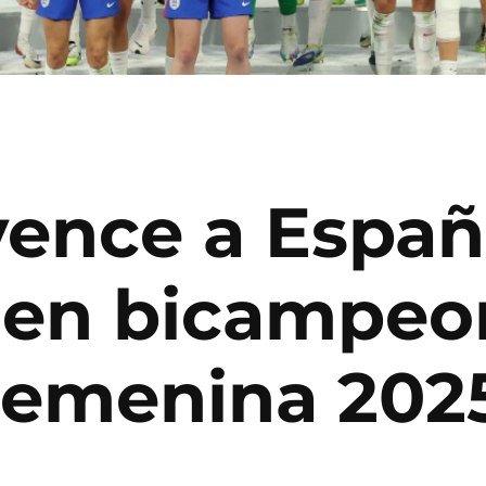
vence a Españ
 en bicampeon
Femenina 202