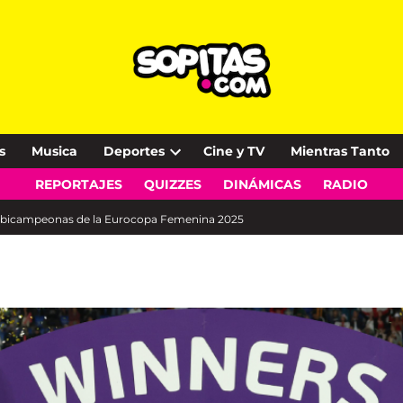
s
Musica
Deportes
Cine y TV
Mientras Tanto
Open
REPORTAJES
QUIZZES
DINÁMICAS
RADIO
dropdown
menu
en bicampeonas de la Eurocopa Femenina 2025