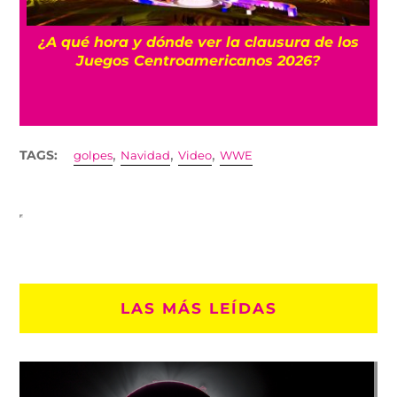
 y
¿A qué hora y dónde ver la clausura de los
Juegos Centroamericanos 2026?
,
,
,
TAGS:
golpes
Navidad
Video
WWE
LAS MÁS LEÍDAS