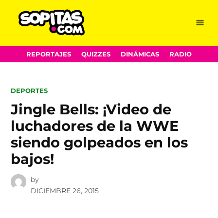
Menu
Sopitas.com
Skip
REPORTAJES
QUIZZES
DINÁMICAS
RADIO
to
content
POSTED
DEPORTES
IN
Jingle Bells: ¡Video de
luchadores de la WWE
siendo golpeados en los
bajos!
by
DICIEMBRE 26, 2015