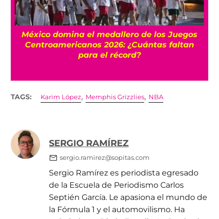
México domina el medallero de los Juegos
ta
Centroamericanos 2026: ¿Cuántas faltan
para el récord?
,
,
TAGS:
Karim López
Memphis Grizzlies
NBA
SERGIO RAMÍREZ
sergio.ramirez@sopitas.com
Sergio Ramírez es periodista egresado
de la Escuela de Periodismo Carlos
Septién García. Le apasiona el mundo de
la Fórmula 1 y el automovilismo. Ha