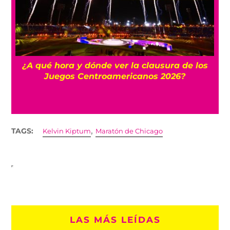
 y
¿A qué hora y dónde ver la clausura de los
Juegos Centroamericanos 2026?
,
TAGS:
Kelvin Kiptum
Maratón de Chicago
LAS MÁS LEÍDAS