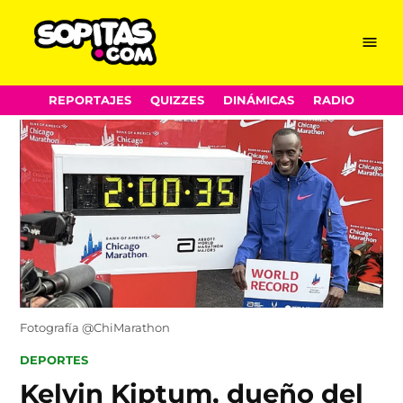
Menu
Sopitas.com
Skip
REPORTAJES
QUIZZES
DINÁMICAS
RADIO
to
content
Fotografía @ChiMarathon
POSTED
DEPORTES
IN
Kelvin Kiptum, dueño del