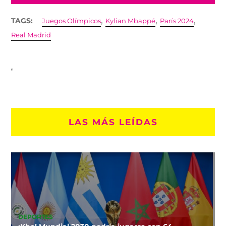
,
,
,
TAGS:
Juegos Olímpicos
Kylian Mbappé
París 2024
Real Madrid
LAS MÁS LEÍDAS
DEPORTES