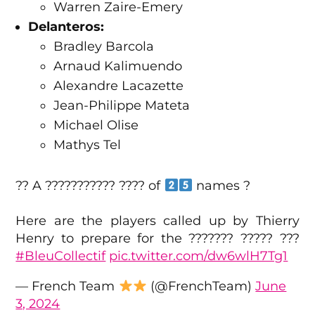
Warren Zaire-Emery
Delanteros:
Bradley Barcola
Arnaud Kalimuendo
Alexandre Lacazette
Jean-Philippe Mateta
Michael Olise
Mathys Tel
?‍? A ??????????? ???? of
names ?
Here are the players called up by Thierry
Henry to prepare for the ??????? ????? ???
#BleuCollectif
pic.twitter.com/dw6wlH7Tg1
— French Team
(@FrenchTeam)
June
3, 2024