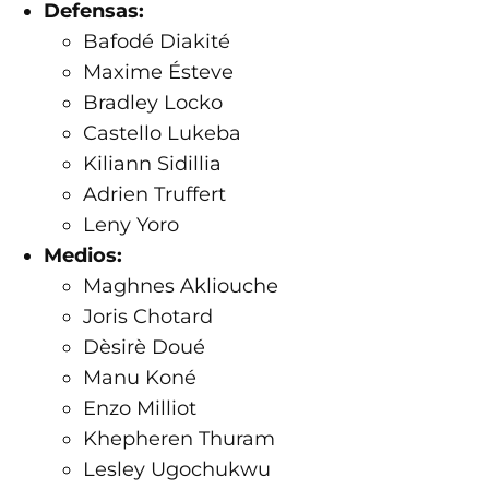
Defensas:
Bafodé Diakité
Maxime Ésteve
Bradley Locko
Castello Lukeba
Kiliann Sidillia
Adrien Truffert
Leny Yoro
Medios:
Maghnes Akliouche
Joris Chotard
Dèsirè Doué
Manu Koné
Enzo Milliot
Khepheren Thuram
Lesley Ugochukwu