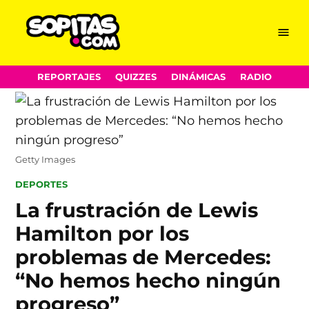
Menu
Sopitas.com
Skip
REPORTAJES
QUIZZES
DINÁMICAS
RADIO
to
content
Getty Images
POSTED
DEPORTES
IN
La frustración de Lewis
Hamilton por los
problemas de Mercedes:
“No hemos hecho ningún
progreso”