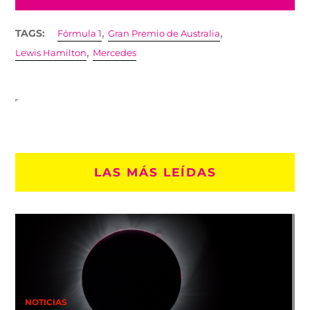
,
,
TAGS:
Fórmula 1
Gran Premio de Australia
,
Lewis Hamilton
Mercedes
LAS MÁS LEÍDAS
NOTICIAS