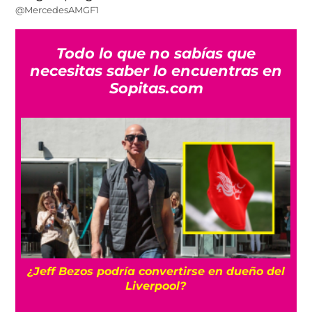
@MercedesAMGF1
Todo lo que no sabías que
necesitas saber lo encuentras en
Sopitas.com
¿Jeff Bezos podría convertirse en dueño del
Liverpool?