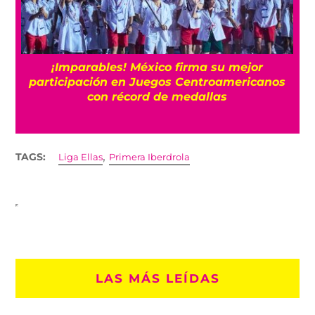
e
¡Imparables! México firma su mejor
participación en Juegos Centroamericanos
con récord de medallas
,
TAGS:
Liga Ellas
Primera Iberdrola
LAS MÁS LEÍDAS