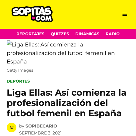
Menu
Sopitas.com
Skip
REPORTAJES
QUIZZES
DINÁMICAS
RADIO
to
content
Getty Images
POSTED
DEPORTES
IN
Liga Ellas: Así comienza la
profesionalización del
futbol femenil en España
by
SOPIBECARIO
SEPTIEMBRE 3, 2021