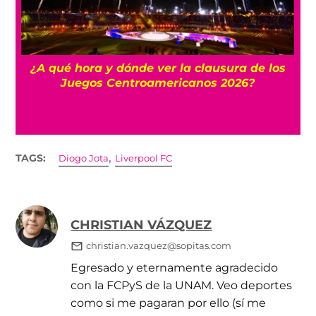
 y
¿A qué hora y dónde ver la clausura de los
Juegos Centroamericanos 2026?
,
TAGS:
Diogo Jota
Liverpool FC
CHRISTIAN VÁZQUEZ
christian.vazquez@sopitas.com
Egresado y eternamente agradecido
con la FCPyS de la UNAM. Veo deportes
como si me pagaran por ello (sí me