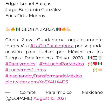
Edgar Ismael Barajas
Jorge Benjamín González
Erick Ortiz Monroy
GLORIA ZARZA
Gloria Zarza Guadarrama orgullosamente
integrará a
#LaOlaParalímpoca
por segunda
ocasión para luchar por México en los
Juegos Paralímpicos Tokyo 2020.
#Paralympics
#YoLuchoPorMéxico
#LuchemosJuntos
#InspirandoyTransformandoMéxico
pic.twitter.com/XoSX4HX4D3
— Comité Paralímpico Mexicano
(@COPAME)
August 15, 2021