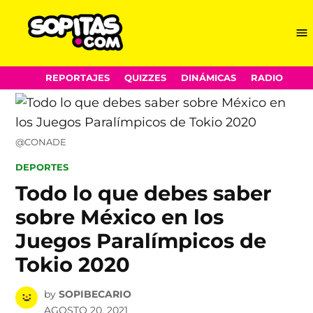
Me
Sopitas.com
Skip
REPORTAJES
QUIZZES
DINÁMICAS
RADIO
to
content
@CONADE
POSTED
DEPORTES
IN
Todo lo que debes saber
sobre México en los
Juegos Paralímpicos de
Tokio 2020
by
SOPIBECARIO
AGOSTO 20, 2021