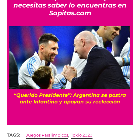
necesitas saber lo encuentras en
Sopitas.com
Qué sorpresa: Federación Mexicana respalda
a Infantino y no reconocerá procesos ajenos
a FIFA
,
TAGS:
Juegos Paralimpicos
Tokio 2020