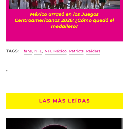
l
México arrasó en los Juegos
Centroamericanos 2026: ¿Cómo quedó el
medallero?
,
,
,
,
TAGS:
fans
NFL
NFL México
Patriots
Raiders
LAS MÁS LEÍDAS