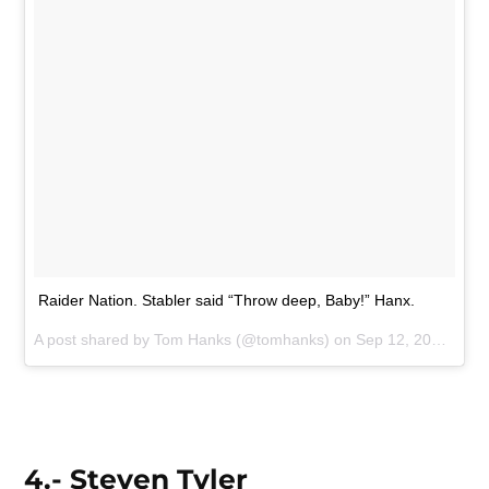
Raider Nation. Stabler said “Throw deep, Baby!” Hanx.
A post shared by Tom Hanks (@tomhanks) on
Sep 12, 2016 at 7:18pm PDT
4.- Steven Tyler