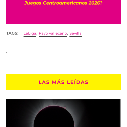
Juegos Centroamericanos 2026?
,
,
TAGS:
LaLiga
Rayo Vallecano
Sevilla
LAS MÁS LEÍDAS