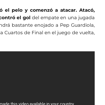
tó el pelo y comenzó a atacar. Atacó,
contró el gol
del empate en una jugada
drá bastante enojado a Pep Guardiola,
 Cuartos de Final en el juego de vuelta,
re Inter y Porto?
que nada por el Inter de Milán, que se
 con un hombre menos para comenzar a
ión de local.
tavio se dedicó a defender y ahí el Inter