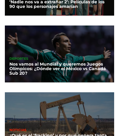
‘Nadie nos va a extrañar 2’: Películas de los
90 que los personajes amarían
DEPORTES
Nos vamos al Mundial y queremos Juegos
Olímpicos: ¿Dónde ver el México vs Canadá
Sub 20?
NOTICIAS
¿Qué es el ‘fracking’ y por qué genera tanta