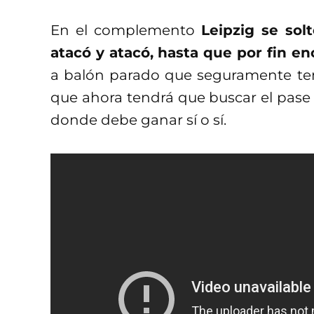
En el complemento
Leipzig se sol
atacó y atacó, hasta que por fin en
a balón parado que seguramente ten
que ahora tendrá que buscar el pase a
donde debe ganar sí o sí.
¿Y qué tal la ida ent
Fue un partido decepcionante, más 
esperó a que el Porto se quedara
atacar en serio y hacer valer su condic
Porto mereció más, pero al perder a O