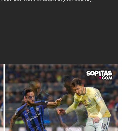
achó el rebote de su propio cabezazo
no perdonó.
tidos de la Champions