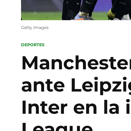
Getty Images
POSTED
DEPORTES
IN
Manchester 
ante Leipzi
Inter en la
League