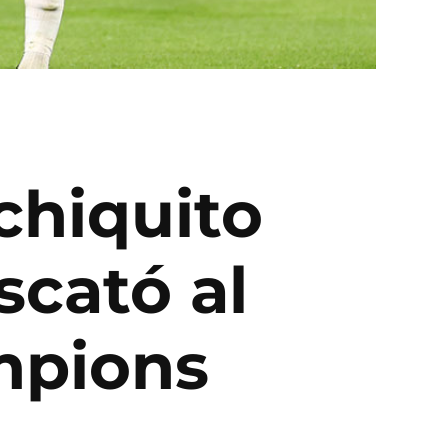
chiquito
scató al
ampions