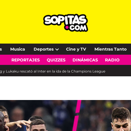
s
Musica
Deportes
Cine y TV
Mientras Tanto
Open
REPORTAJES
QUIZZES
DINÁMICAS
RADIO
dropdown
menu
ig y Lukaku rescató al Inter en la ida de la Champions League