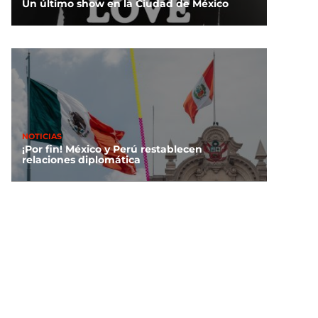
Un último show en la Ciudad de México
NOTICIAS
¡Por fin! México y Perú restablecen
relaciones diplomática