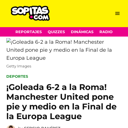
Menu
Sopitas.com
Skip
REPORTAJES
QUIZZES
DINÁMICAS
RADIO
to
content
Getty Images
POSTED
DEPORTES
IN
¡Goleada 6-2 a la Roma!
Manchester United pone
pie y medio en la Final de
la Europa League