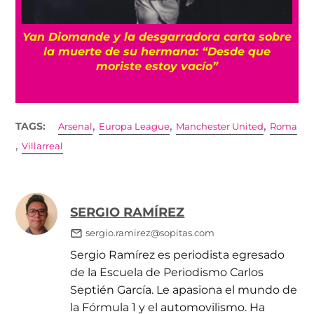
a
Yan Diomande y la desgarradora carta sobre
s
la muerte de su hermana: “Desde que
moriste estoy vacío”
,
,
,
TAGS:
Arsenal
Europa League
Manchester United
Roma
,
Villarreal
SERGIO RAMÍREZ
sergio.ramirez@sopitas.com
Sergio Ramírez es periodista egresado
de la Escuela de Periodismo Carlos
Septién García. Le apasiona el mundo de
la Fórmula 1 y el automovilismo. Ha