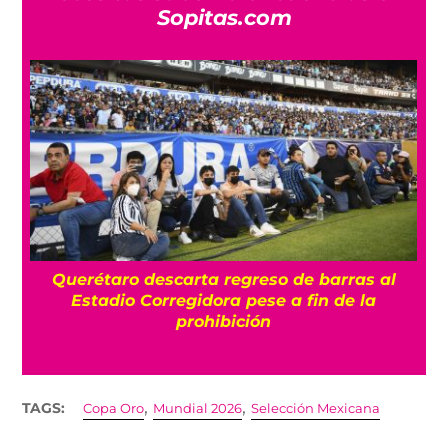
Sopitas.com
Querétaro descarta regreso de barras al
á
Estadio Corregidora pese a fin de la
prohibición
,
,
TAGS:
Copa Oro
Mundial 2026
Selección Mexicana