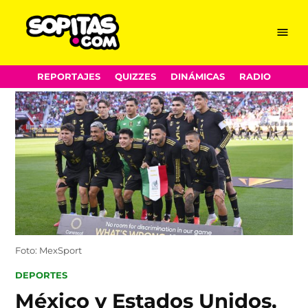
Menu
Sopitas.com
Skip
REPORTAJES
QUIZZES
DINÁMICAS
RADIO
to
content
Foto: MexSport
POSTED
DEPORTES
IN
México y Estados Unidos,