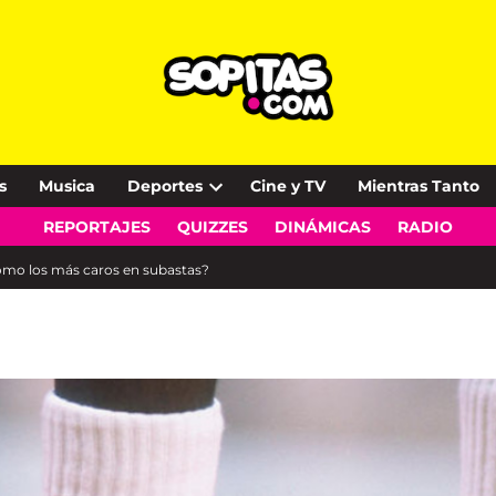
s
Musica
Deportes
Cine y TV
Mientras Tanto
Open
REPORTAJES
QUIZZES
DINÁMICAS
RADIO
dropdown
menu
como los más caros en subastas?