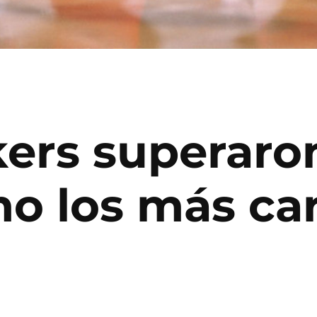
ers superaron 
o los más ca