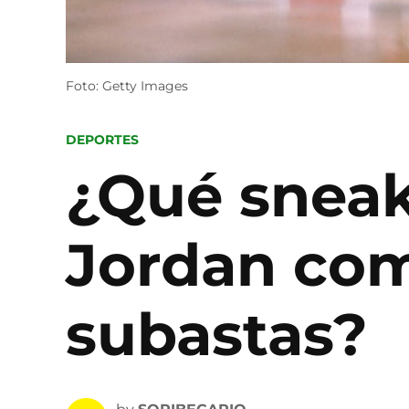
Foto: Getty Images
POSTED
DEPORTES
IN
¿Qué sneak
Jordan com
subastas?