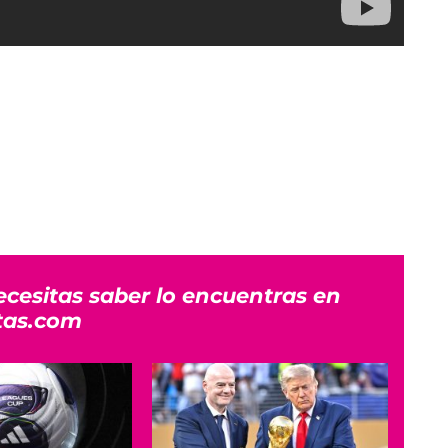
ecesitas saber lo encuentras en
tas.com