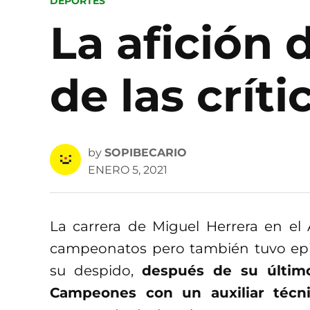
POSTED
DEPORTES
IN
La afición 
de las crít
by
SOPIBECARIO
ENERO 5, 2021
La carrera de Miguel Herrera en el A
campeonatos pero también tuvo ep
su despido,
después de su últim
Campeones con un auxiliar técn