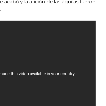
 acabó y la afición de las águilas fueron
.