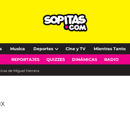
s
Musica
Deportes
Cine y TV
Mientras Tanto
Open
REPORTAJES
QUIZZES
DINÁMICAS
RADIO
dropdown
menu
íticas de Miguel Herrera