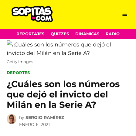
Menu
Sopitas.com
Skip
REPORTAJES
QUIZZES
DINÁMICAS
RADIO
to
content
Getty Images
POSTED
DEPORTES
IN
¿Cuáles son los números
que dejó el invicto del
Milán en la Serie A?
by
SERGIO RAMÍREZ
ENERO 6, 2021