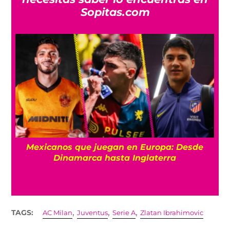
Sopitas.com
Mexicanos que juegan en Europa: Desde
Dinamarca hasta Inglaterra
,
,
,
TAGS:
AC Milan
Juventus
Serie A
Zlatan Ibrahimovic