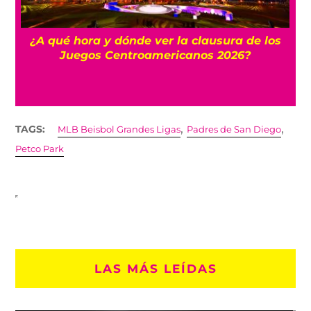
 y
¿A qué hora y dónde ver la clausura de los
Juegos Centroamericanos 2026?
,
,
TAGS:
MLB Beisbol Grandes Ligas
Padres de San Diego
Petco Park
LAS MÁS LEÍDAS