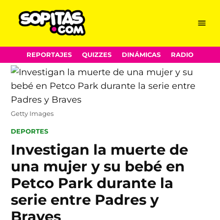
Menu
Sopitas.com
Skip
REPORTAJES
QUIZZES
DINÁMICAS
RADIO
to
content
Getty Images
POSTED
DEPORTES
IN
Investigan la muerte de
una mujer y su bebé en
Petco Park durante la
serie entre Padres y
Braves