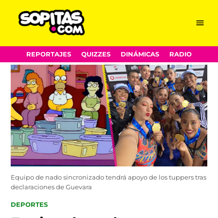
Menu
Sopitas.com
Skip
REPORTAJES
QUIZZES
DINÁMICAS
RADIO
to
content
Equipo de nado sincronizado tendrá apoyo de los tuppers tras
declaraciones de Guevara
POSTED
DEPORTES
IN