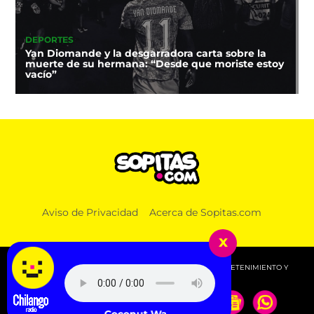
DEPORTES
Yan Diomande y la desgarradora carta sobre la
muerte de su hermana: “Desde que moriste estoy
vacío”
Aviso de Privacidad
Acerca de Sopitas.com
x
© 2026 SOPITAS.COM - MÚSICA, NOTICIAS, DEPORTES, ENTRETENIMIENTO Y
MÁS!.