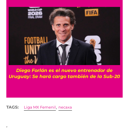
Diego Forlán es el nuevo entrenador de
Uruguay: Se hará cargo también de la Sub-20
,
TAGS:
Liga MX Femenil
necaxa