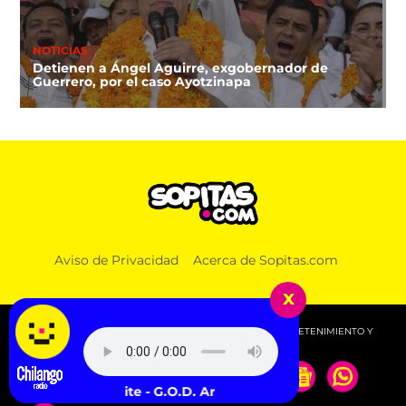
NOTICIAS
Detienen a Ángel Aguirre, exgobernador de
Guerrero, por el caso Ayotzinapa
Aviso de Privacidad
Acerca de Sopitas.com
x
© 2026 SOPITAS.COM - MÚSICA, NOTICIAS, DEPORTES, ENTRETENIMIENTO Y
MÁS!.
Jack White - G.O.D. And The Broken Ribs