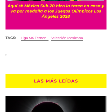
s
Aquí sí: México Sub-20 hizo la tarea en casa y
va por medalla a los Juegos Olímpicos Los
Ángeles 2028
,
TAGS:
Liga MX Femenil
Selección Mexicana
LAS MÁS LEÍDAS