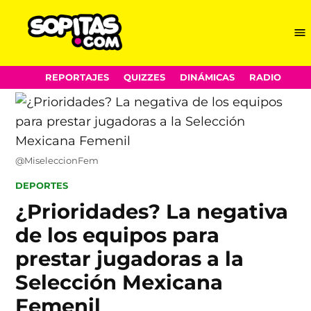
Me
Sopitas.com
Skip
REPORTAJES
QUIZZES
DINÁMICAS
RADIO
to
content
@MiseleccionFem
POSTED
DEPORTES
IN
¿Prioridades? La negativa
de los equipos para
prestar jugadoras a la
Selección Mexicana
Femenil