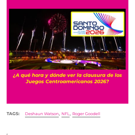
 y
¿A qué hora y dónde ver la clausura de los
Juegos Centroamericanos 2026?
,
,
TAGS:
Deshaun Watson
NFL
Roger Goodell