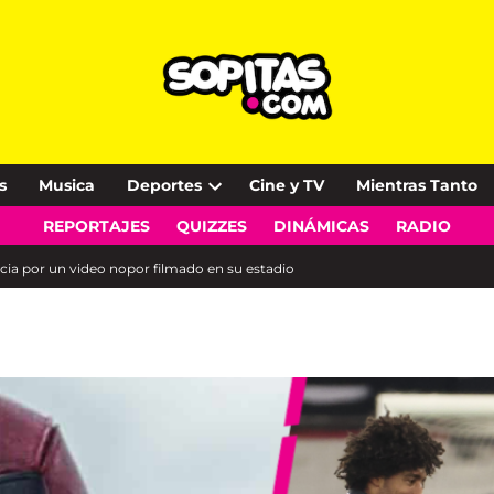
s
Musica
Deportes
Cine y TV
Mientras Tanto
Open
REPORTAJES
QUIZZES
DINÁMICAS
RADIO
dropdown
menu
cia por un video nopor filmado en su estadio