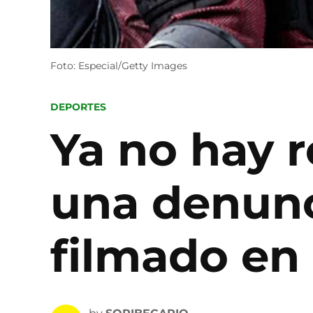
Foto: Especial/Getty Images
POSTED
DEPORTES
IN
Ya no hay r
una denunc
filmado en 