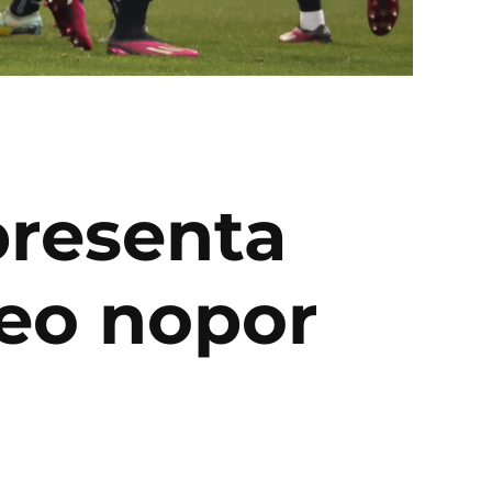
presenta
deo nopor