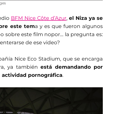
ages
edio
BFM Nice Côte d’Azur
,
el Niza ya se
bre este tem
a y es que fueron algunos
po sobre este film nopor… la pregunta es:
 enterarse de ese video?
pañía Nice Eco Stadium, que se encarga
era, ya también
está demandando por
a actividad pornográfica
.