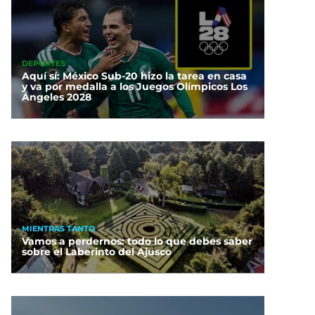
DEPORTES
Aquí sí: México Sub-20 hizo la tarea en casa
y va por medalla a los Juegos Olímpicos Los
Ángeles 2028
MIENTRAS TANTO
Vamos a perdernos: todo lo que debes saber
sobre el Laberinto del Ajusco