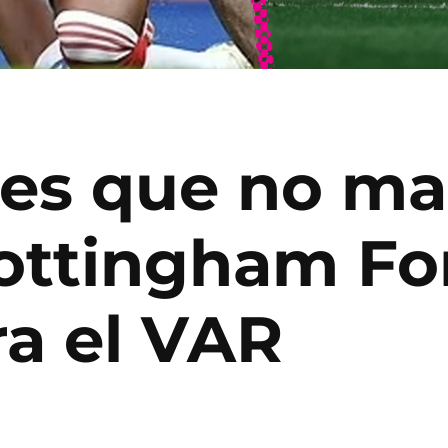
les que no ma
Nottingham For
ra el VAR