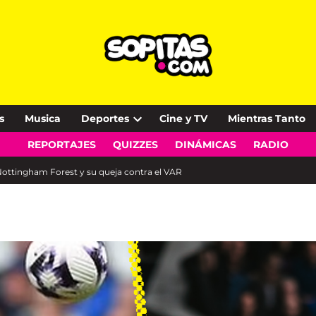
s
Musica
Deportes
Cine y TV
Mientras Tanto
Open
REPORTAJES
QUIZZES
DINÁMICAS
RADIO
dropdown
menu
Nottingham Forest y su queja contra el VAR