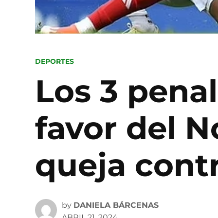
POSTED
DEPORTES
IN
Los 3 pena
favor del 
queja cont
by
DANIELA BÁRCENAS
ABRIL 21, 2024