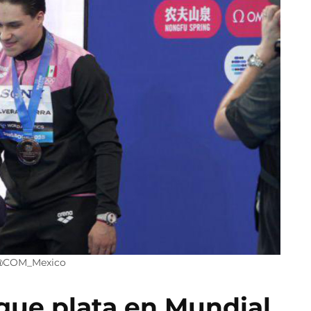
X:@COM_Mexico
gue plata en Mundial