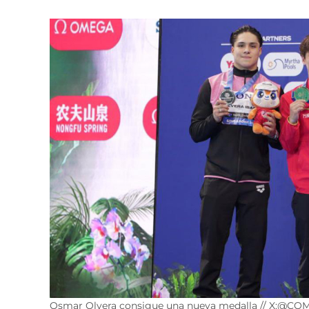
Osmar Olvera consigue una nueva medalla // X:@CO