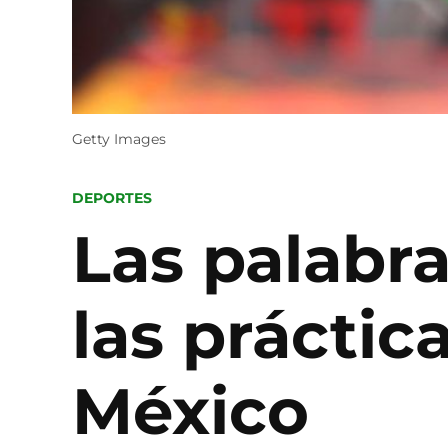
Getty Images
POSTED
DEPORTES
IN
Las palabr
las práctic
México