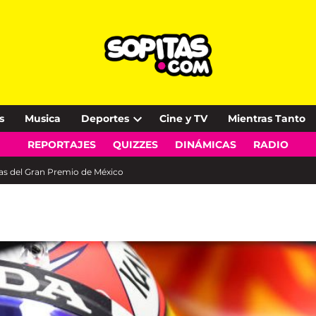
s
Musica
Deportes
Cine y TV
Mientras Tanto
Open
REPORTAJES
QUIZZES
DINÁMICAS
RADIO
dropdown
menu
cas del Gran Premio de México