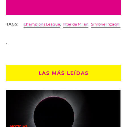
,
,
TAGS:
Champions League
Inter de Milan
Simone Inzaghi
LAS MÁS LEÍDAS
NOTICIAS