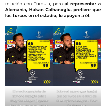
relación con Turquía, pero
al representar a
Alemania, Hakan Calhanoglu, prefiere que
los turcos en el estadio, lo apoyen a él
.
El mediocampista de
Sobre el apoyo que tendrá
Simone Inzaghi sobre
por ser turco en la final de
Ilkay Gundogan, jugador
Champions League – Foto:
de origen turco y rival en
Sopitas.com