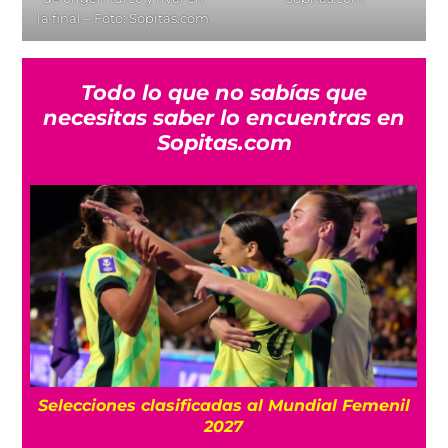
la final – Foto: Sopitas.com
Todo lo que no sabías que
necesitas saber lo encuentras en
Sopitas.com
Selecciones clasificadas al Mundial Femenil
Segú
2027
los 