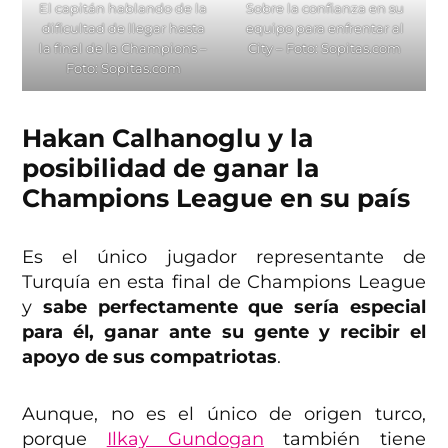
El capitán hablando de la
Sobre la confianza en su
dificultad de llegar hasta
equipo para enfrentar al
la final de la Champions –
City – Foto: Sopitas.com
Foto: Sopitas.com
Hakan Calhanoglu y la
posibilidad de ganar la
Champions League en su país
Es el único jugador representante de
Turquía en esta final de Champions League
y
sabe perfectamente que sería especial
para él, ganar ante su gente y recibir el
apoyo de sus compatriotas
.
Aunque, no es el único de origen turco,
porque
Ilkay Gundogan
también tiene