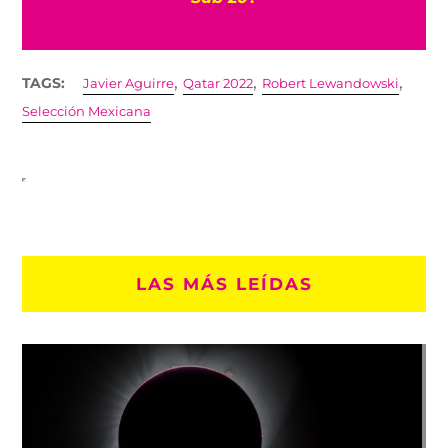
,
,
,
TAGS:
Javier Aguirre
Qatar 2022
Robert Lewandowski
Selección Mexicana
LAS MÁS LEÍDAS