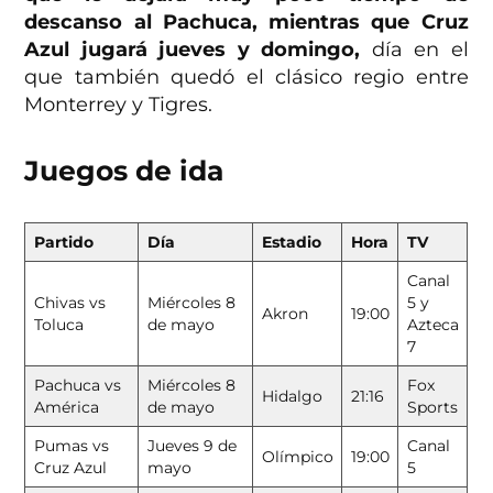
descanso al Pachuca, mientras que Cruz
Azul jugará jueves y domingo,
día en el
que también quedó el clásico regio entre
Monterrey y Tigres.
Juegos de ida
Partido
Día
Estadio
Hora
TV
Canal
Chivas vs
Miércoles 8
5 y
Akron
19:00
Toluca
de mayo
Azteca
7
Pachuca vs
Miércoles 8
Fox
Hidalgo
21:16
América
de mayo
Sports
Pumas vs
Jueves 9 de
Canal
Olímpico
19:00
Cruz Azul
mayo
5