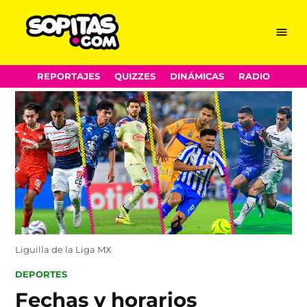
Menu
Sopitas.com
Skip
REPORTAJES
QUIZZES
DINÁMICAS
RADIO
to
content
Liguilla de la Liga MX
POSTED
DEPORTES
IN
Fechas y horarios