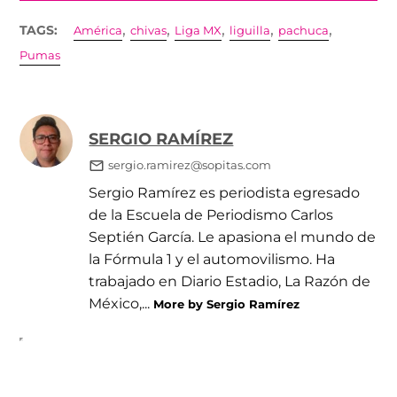
,
,
,
,
,
TAGS:
América
chivas
Liga MX
liguilla
pachuca
Pumas
SERGIO RAMÍREZ
sergio.ramirez@sopitas.com
Sergio Ramírez es periodista egresado
de la Escuela de Periodismo Carlos
Septién García. Le apasiona el mundo de
la Fórmula 1 y el automovilismo. Ha
trabajado en Diario Estadio, La Razón de
México,...
More by Sergio Ramírez