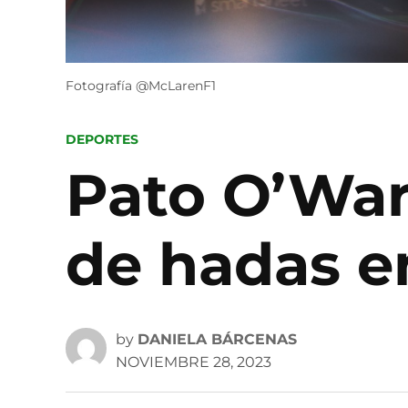
Fotografía @McLarenF1
POSTED
DEPORTES
IN
Pato O’War
de hadas en
by
DANIELA BÁRCENAS
NOVIEMBRE 28, 2023