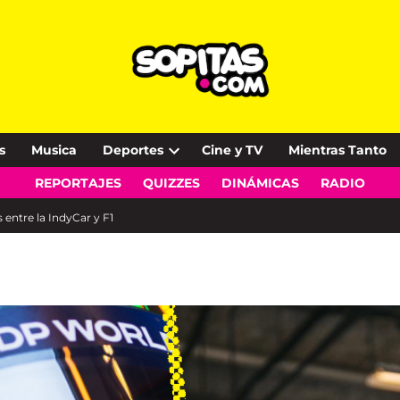
s
Musica
Deportes
Cine y TV
Mientras Tanto
Open
REPORTAJES
QUIZZES
DINÁMICAS
RADIO
dropdown
menu
 entre la IndyCar y F1