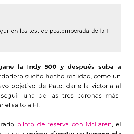
gar en los test de postemporada de la F1
ane la Indy 500 y después suba a
erdadero sueño hecho realidad, como un
o objetivo de Pato, darle la victoria al
nseguir una de las tres coronas más
el salto a F1.
brado
piloto de reserva con McLaren
, el
e nunca,
quiere afrontar su temporada