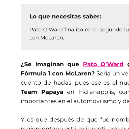
Lo que necesitas saber:
Pato O'Ward finalizó en el segundo lu
con McLaren.
¿Se imaginan que
Pato O’Ward
g
Fórmula 1 con McLaren?
Sería un v
cuento de hadas, pues ese es el nuev
Team Papaya
en Indianapolis; co
importantes en el automovilismo y dar 
Y es que después de que fue nom
regiomontano está más motivado qu