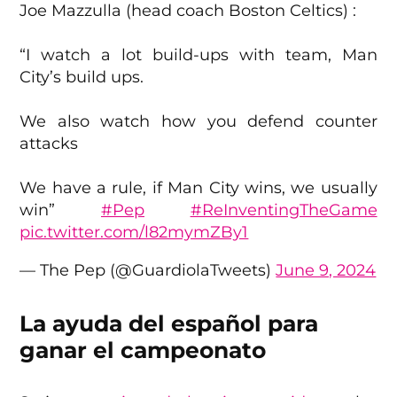
Joe Mazzulla (head coach Boston Celtics) :
“I watch a lot build-ups with team, Man
City’s build ups.
We also watch how you defend counter
attacks
We have a rule, if Man City wins, we usually
win”
#Pep
#ReInventingTheGame
pic.twitter.com/l82mymZBy1
— The Pep (@GuardiolaTweets)
June 9, 2024
La ayuda del español para
ganar el campeonato