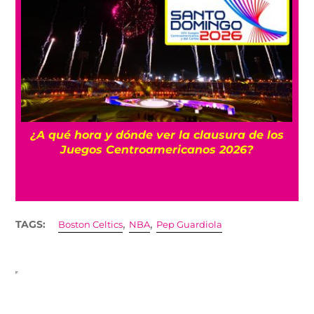
 y
¿A qué hora y dónde ver la clausura de los
Juegos Centroamericanos 2026?
,
,
TAGS:
Boston Celtics
NBA
Pep Guardiola