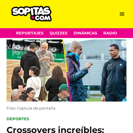
Menu
Sopitas.com
Skip
REPORTAJES
QUIZZES
DINÁMICAS
RADIO
to
content
Foto: Captura de pantalla
POSTED
DEPORTES
IN
Crossovers increíbles: