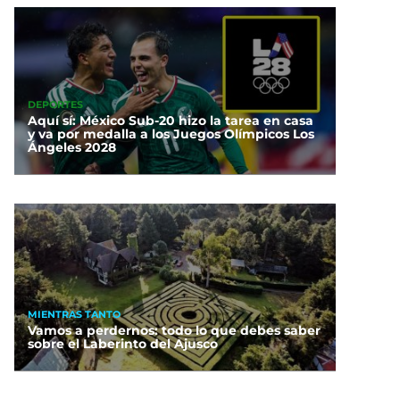
DEPORTES
Aquí sí: México Sub-20 hizo la tarea en casa
y va por medalla a los Juegos Olímpicos Los
Ángeles 2028
MIENTRAS TANTO
Vamos a perdernos: todo lo que debes saber
sobre el Laberinto del Ajusco