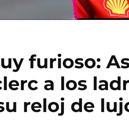
y furioso: As
lerc a los la
su reloj de luj