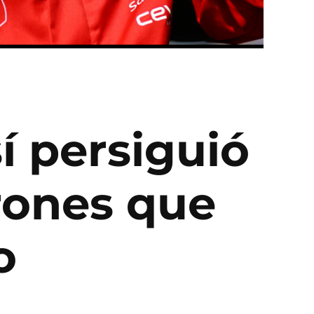
í persiguió
drones que
o