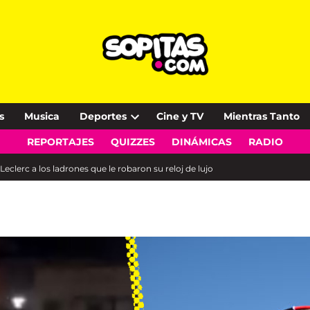
s
Musica
Deportes
Cine y TV
Mientras Tanto
Open
REPORTAJES
QUIZZES
DINÁMICAS
RADIO
dropdown
menu
eclerc a los ladrones que le robaron su reloj de lujo