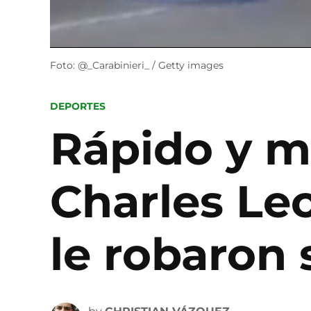
Foto: @_Carabinieri_ / Getty images
POSTED
DEPORTES
IN
Rápido y mu
Charles Lec
le robaron 