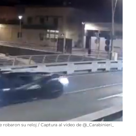
e robaron su reloj / Captura al video de @_Carabinieri_