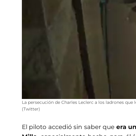
La persecución de Charles Leclerc a los ladrones que l
(Twitter)
El piloto accedió sin saber que
era un