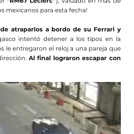
(el
“RM67 Leclerc”
), valuado en más de
sos mexicanos para esta fecha!
 de atraparlos a bordo de su Ferrari y
sco intentó detener a los tipos en la
 le entregaron el reloj a una pareja que
dirección.
Al final lograron escapar con