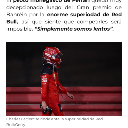
El
piloto monegasco de Ferrari
quedó muy
decepcionado luego del Gran premio de
Bahréin por la
enorme superiodad de Red
Bull,
así que siente que competirles será
imposible
. “Simplemente somos lentos”.
Charles Leclerc se rinde ante la superioridad de Red
Bull/Getty