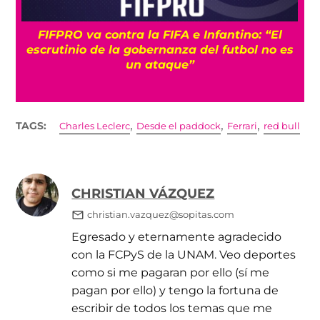
FIFPRO va contra la FIFA e Infantino: “El
U
escrutinio de la gobernanza del futbol no es
un ataque”
,
,
,
TAGS:
Charles Leclerc
Desde el paddock
Ferrari
red bull
CHRISTIAN VÁZQUEZ
christian.vazquez@sopitas.com
Egresado y eternamente agradecido
con la FCPyS de la UNAM. Veo deportes
como si me pagaran por ello (sí me
pagan por ello) y tengo la fortuna de
escribir de todos los temas que me