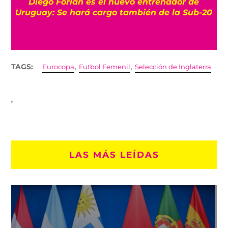
Diego Forlán es el nuevo entrenador de
Uruguay: Se hará cargo también de la Sub-20
,
,
TAGS:
Eurocopa
Futbol Femenil
Selección de Inglaterra
LAS MÁS LEÍDAS