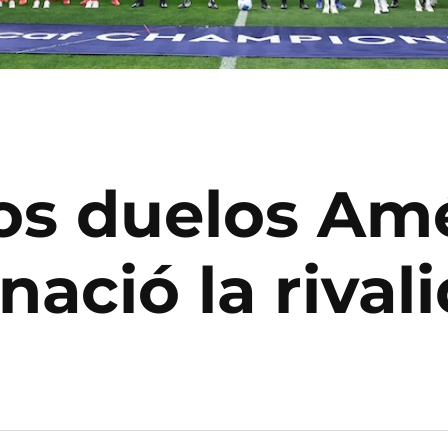
os duelos Amé
nació la rival