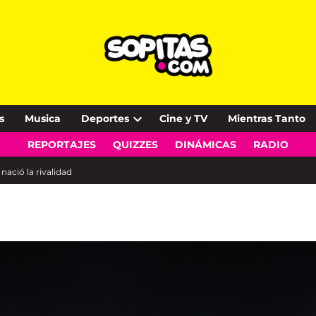
s
Musica
Deportes
Cine y TV
Mientras Tanto
Open
REPORTAJES
QUIZZES
DINÁMICAS
RADIO
dropdown
menu
nació la rivalidad