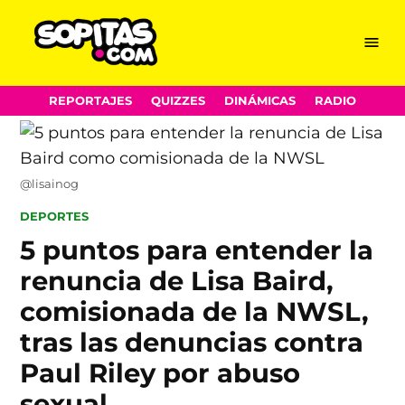
Menu
Sopitas.com
Skip
REPORTAJES
QUIZZES
DINÁMICAS
RADIO
to
content
@lisainog
POSTED
DEPORTES
IN
5 puntos para entender la
renuncia de Lisa Baird,
comisionada de la NWSL,
tras las denuncias contra
Paul Riley por abuso
sexual