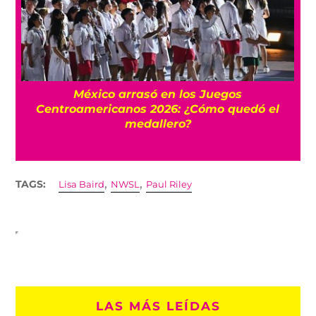
FIFA niega que Infantino hizo millonaria a
una amante cuando estaba en UEFA
,
,
TAGS:
Lisa Baird
NWSL
Paul Riley
LAS MÁS LEÍDAS