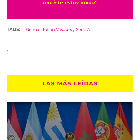
moriste estoy vacío”
,
,
TAGS:
Genoa
Johan Vásquez
Serie A
LAS MÁS LEÍDAS