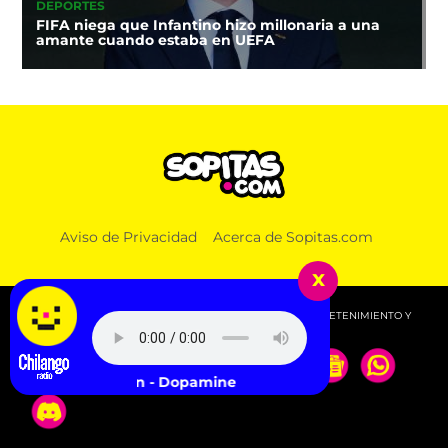
DEPORTES
FIFA niega que Infantino hizo millonaria a una
amante cuando estaba en UEFA
Aviso de Privacidad
Acerca de Sopitas.com
x
© 2026 SOPITAS.COM - MÚSICA, NOTICIAS, DEPORTES, ENTRETENIMIENTO Y
MÁS!.
Robyn - Dopamine