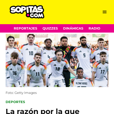
Menu
Sopitas.com
Skip
REPORTAJES
QUIZZES
DINÁMICAS
RADIO
to
content
Foto: Getty Images
POSTED
DEPORTES
IN
La razón por la que