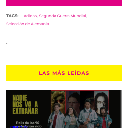
,
,
TAGS:
Adidas
Segunda Guerra Mundial
Selección de Alemania
LAS MÁS LEÍDAS
CINE Y TV