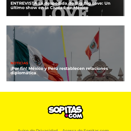
ENTREVISTA La despedida de Big Big Love: Un
último show en la Ciudad de México
NOTICIAS
¡Por fin! México y Perú restablecen relaciones
diplomática
Aviso de Privacidad
Acerca de Sopitas.com