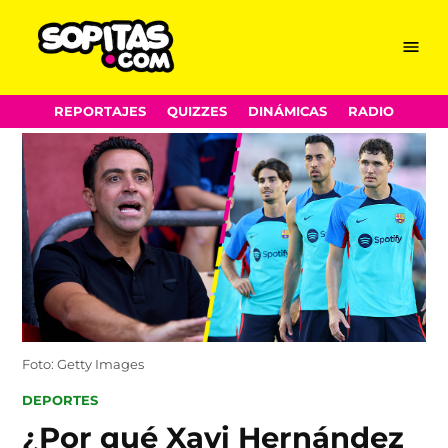
Menu
Sopitas.com
Skip
REPORTAJES
QUIZZES
DINÁMICAS
RADIO
to
content
Foto: Getty Images
POSTED
DEPORTES
IN
¿Por qué Xavi Hernández