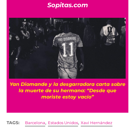
Sopitas.com
a
Yan Diomande y la desgarradora carta sobre
s
la muerte de su hermana: “Desde que
moriste estoy vacío”
,
,
TAGS:
Barcelona
Estados Unidos
Xavi Hernández