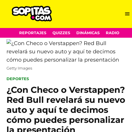
Me
Sopitas.com
Skip
REPORTAJES
QUIZZES
DINÁMICAS
RADIO
to
content
Getty Images
POSTED
DEPORTES
IN
¿Con Checo o Verstappen?
Red Bull revelará su nuevo
auto y aquí te decimos
cómo puedes personalizar
la presentación