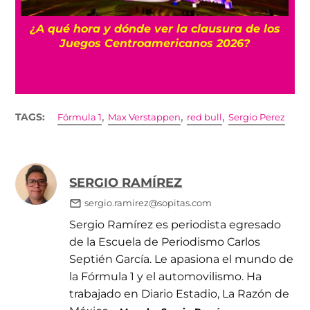
 y
¿A qué hora y dónde ver la clausura de los
Juegos Centroamericanos 2026?
,
,
,
TAGS:
Fórmula 1
Max Verstappen
red bull
Sergio Perez
SERGIO RAMÍREZ
sergio.ramirez@sopitas.com
Sergio Ramírez es periodista egresado
de la Escuela de Periodismo Carlos
Septién García. Le apasiona el mundo de
la Fórmula 1 y el automovilismo. Ha
trabajado en Diario Estadio, La Razón de