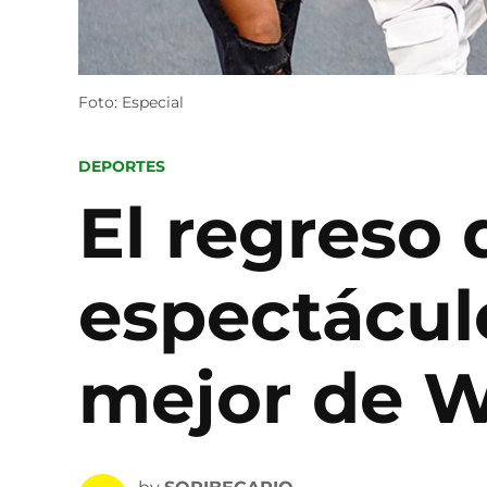
Foto: Especial
POSTED
DEPORTES
IN
El regreso 
espectácul
mejor de