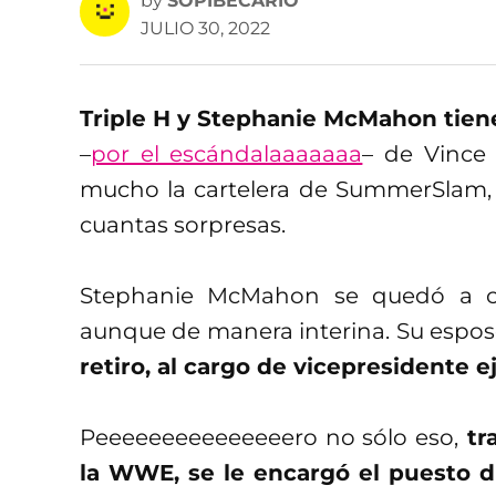
by
SOPIBECARIO
JULIO 30, 2022
Triple H y Stephanie McMahon tie
–
por el escándalaaaaaaa
– de Vinc
mucho la cartelera de SummerSlam, 
cuantas sorpresas.
Stephanie McMahon se quedó a c
aunque de manera interina. Su espo
retiro, al cargo de vicepresidente e
Peeeeeeeeeeeeeeero no sólo eso,
tra
la WWE, se le encargó el puesto di